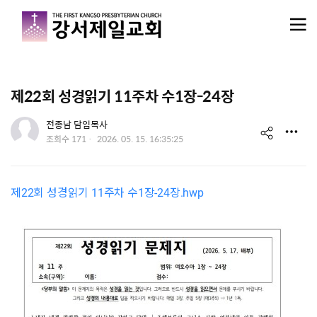
메뉴 건너뛰기
제22회 성경읽기 11주차 수1장-24장
유저 이미지
전종남 담임목사
s
작
조회수
171
2026. 05. 15. 16:35:25
성
h
일
a
제22회 성경읽기 11주차 수1장-24장.hwp
r
e