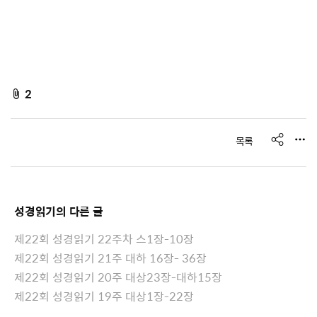
f
2
i
l
s
목록
e
h
a
A
r
t
e
성경읽기
의 다른 글
t
a
제22회 성경읽기 22주차 스1장-10장
c
제22회 성경읽기 21주 대하 16장- 36장
h
제22회 성경읽기 20주 대상23장-대하15장
e
제22회 성경읽기 19주 대상1장-22장
d