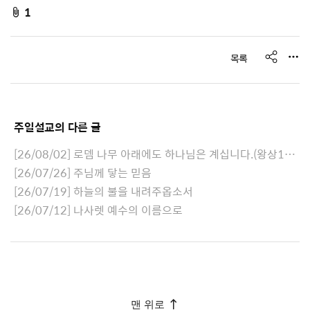
f
1
i
l
s
목록
e
h
a
A
r
t
e
주일설교
의 다른 글
t
a
[26/08/02] 로뎀 나무 아래에도 하나님은 계십니다.(왕상19:1-8)
c
[26/07/26] 주님께 닿는 믿음
h
[26/07/19] 하늘의 불을 내려주옵소서
e
[26/07/12] 나사렛 예수의 이름으로
d
L
i
s
t
맨 위로