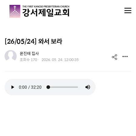
메뉴 건너뛰기
[26/05/24] 와서 보라
유저 이미지
윤진태 집사
s
작
조회수
170
2026. 05. 24. 12:00:35
성
h
일
a
r
e