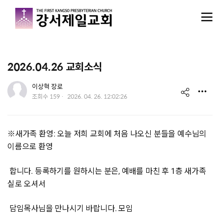
메뉴 건너뛰기
2026.04.26 교회소식
유저 이미지
이상혁 장로
s
작
조회수
159
2026. 04. 26. 12:02:26
성
h
일
a
※새가족 환영: 오늘 저희 교회에 처음 나오신 분들을 예수님의
이름으로 환영
r
e
합니다. 등록하기를 원하시는 분은, 예배를 마친 후 1층 새가족
실로 오셔서
담임목사님을 만나시기 바랍니다. 모임