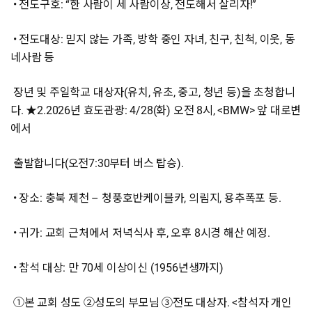
• 전도구호: “한 사람이 세 사람이상, 전도해서 살리자!”
• 전도대상: 믿지 않는 가족, 방학 중인 자녀, 친구, 친척, 이웃, 동
네사람 등
장년 및 주일학교 대상자(유치, 유초, 중고, 청년 등)을 초청합니
다. ★2.2026년 효도관광: 4/28(화) 오전 8시, <BMW> 앞 대로변
에서
출발합니다(오전7:30부터 버스 탑승).
• 장소: 충북 제천 – 청풍호반케이블카, 의림지, 용추폭포 등.
• 귀가: 교회 근처에서 저녁식사 후, 오후 8시경 해산 예정.
• 참석 대상: 만 70세 이상이신 (1956년생까지)
①본 교회 성도 ②성도의 부모님 ③전도 대상자. <참석자 개인