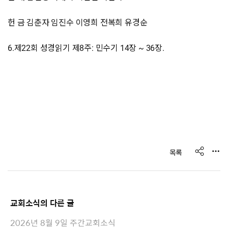
헌 금 김춘자 임진수 이영희 전복희 유경순
6.제22회 성경읽기 제8주: 민수기 14장 ~ 36장.
s
목록
h
a
r
e
교회소식
의 다른 글
2026년 8월 9일 주간교회소식