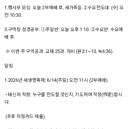
1.행사부 모임: 오늘 2부예배 후, 새가족실. 2.수요전도대: (수) 오
전 10:30.
3.구역장 성경공부: ①주일반: 오늘 오후 1:10. ②수요반: 수요예
배 후.
※ 이번 주 구역공과: 교재 25과. 자비 (욘3:1~10, 눅6:36).
알림
1.2026년 새생명축제: 6/14(주일) 오전 11시 (2부예배).
• 태신자 작정: 누구를 전도할 것인지, 기도하며 작정(作定)합시
다.
(추후 작정카드 제출).