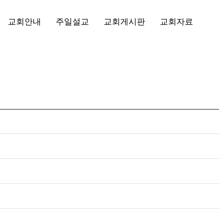
메뉴 건너뛰기
교회안내
주일설교
교회게시판
교회자료
교회소개
공지사항
성경읽기
교회연혁
교회소식
교회자료
선교소식
주보자료
교회사진